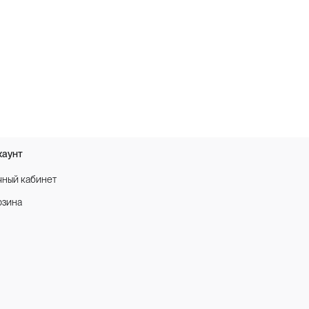
каунт
чный кабинет
рзина