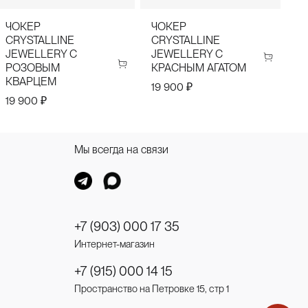
ЧОКЕР
ЧОКЕР
К
CRYSTALLINE
CRYSTALLINE
C
JEWELLERY С
JEWELLERY С
J
РОЗОВЫМ
КРАСНЫМ АГАТОМ
Р
КВАРЦЕМ
К
19 900 ₽
К
19 900 ₽
2
Мы всегда на связи
+7 (903) 000 17 35
Интернет-магазин
+7 (915) 000 14 15
Пространство на Петровке 15, стр 1