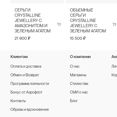
СЕРЬГИ
ОБЪЕМНЫЕ
CRYSTALLINE
СЕРЬГИ
JEWELLERY С
CRYSTALLINE
АМАЗОНИТОМ И
JEWELLERY С
ЗЕЛЕНЫМ АГАТОМ
ЗЕЛЕНЫМ АГАТОМ
21 900 ₽
15 500 ₽
Клиентам
О компании
Ак
Оплата и доставка
О нас
Ли
Обмен и Возврат
Магазины
Ко
Программа лояльности
Стилистам
Бонус от Аэрофлот
СМИ о нас
Контакты
Блог
Образы и вдохновение