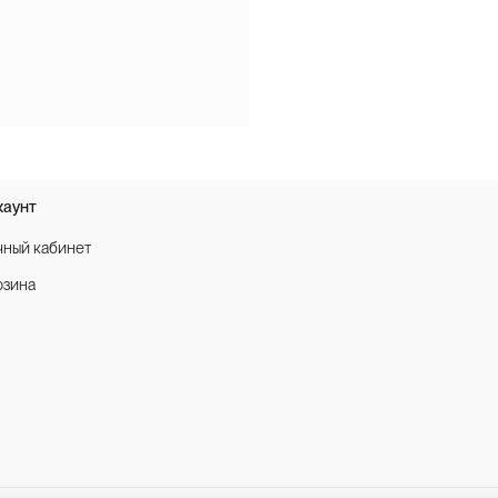
каунт
чный кабинет
рзина