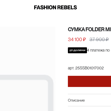
СУМКА FOLDER M
34 100 ₽
37 900 ₽
4 платежа по
арт.
25SSB01017002
Описание