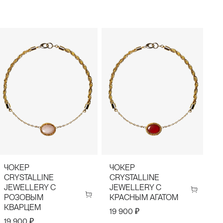
ЧОКЕР
ЧОКЕР
К
CRYSTALLINE
CRYSTALLINE
C
JEWELLERY С
JEWELLERY С
J
РОЗОВЫМ
КРАСНЫМ АГАТОМ
Р
КВАРЦЕМ
К
19 900 ₽
К
19 900 ₽