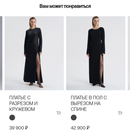
Вам может понравиться
34(42)
36(44)
38(46)
40(48)
34(42)
36(44)
38(46)
40(48)
42(50)
44(52)
42(50)
44(52)
ПЛАТЬЕ С
ПЛАТЬЕ В ПОЛ С
РАЗРЕЗОМ И
ВЫРЕЗОМ НА
КРУЖЕВОМ
СПИНЕ
39 900 ₽
42 900 ₽