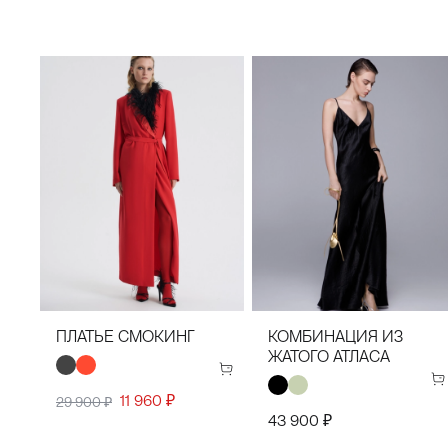
34(42)
36(44)
38(46)
40(48)
34(42)
36(44)
38(46)
40(48)
42(50)
44(52)
42(50)
44(52)
ПЛАТЬЕ СМОКИНГ
КОМБИНАЦИЯ ИЗ
ЖАТОГО АТЛАСА
11 960 ₽
29 900 ₽
43 900 ₽