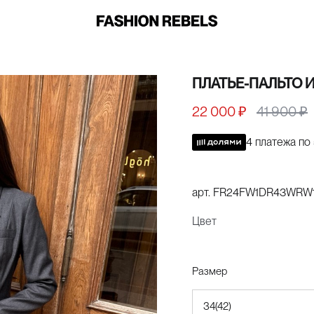
ПЛАТЬЕ-ПАЛЬТО 
22 000 ₽
41 900 ₽
4 платежа по
арт.
FR24FW1DR43WRW
Цвет
Размер
34(42)