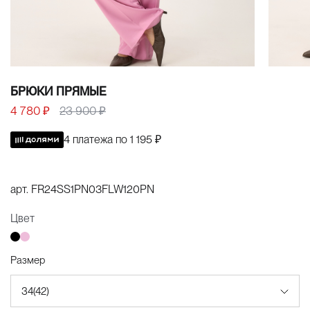
БРЮКИ ПРЯМЫЕ
4 780 ₽
23 900 ₽
4 платежа по
1 195 ₽
арт.
FR24SS1PN03FLW120PN
Цвет
Размер
34(42)