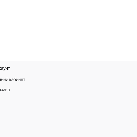
каунт
чный кабинет
рзина