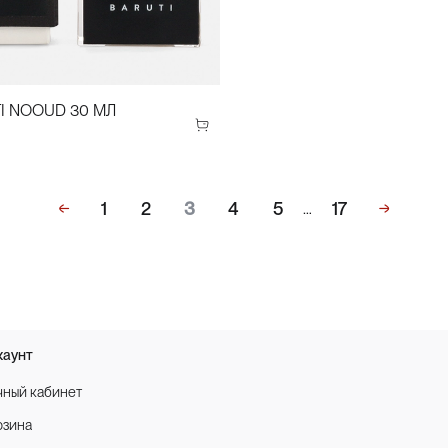
I NOOUD 30 МЛ
1
2
3
4
5
17
…
каунт
чный кабинет
рзина