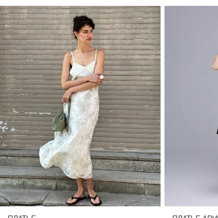
34(42)
36(44)
38(46)
40(48)
42(50)
44(52)
34(42)
36(