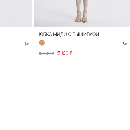
(50)
44(52)
34(42)
36(44)
38(46)
40(48)
42(50)
44(52)
ЮБКА МИДИ С ВЫШИВКОЙ
15 120 ₽
18 900 ₽