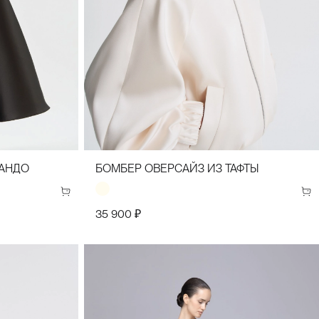
34(42)
36(44)
38(46)
40(48)
42(50)
44(52)
БАНДО
БОМБЕР ОВЕРСАЙЗ ИЗ ТАФТЫ
35 900 ₽