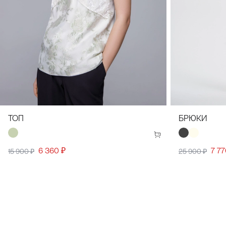
34(42)
36(44)
38(46)
40(48)
42(50)
44(52)
34(42)
ТОП
БРЮКИ
6 360 ₽
7 77
15 900 ₽
25 900 ₽