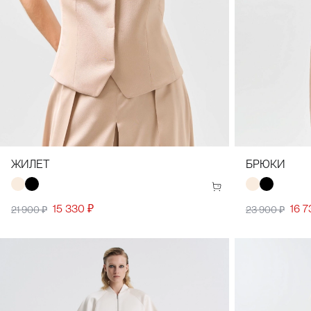
34(42)
36(44)
38(46)
40(48)
42(50)
44(52)
34(42)
36(
ЖИЛЕТ
БРЮКИ
15 330 ₽
16 7
21 900 ₽
23 900 ₽