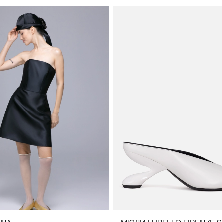
44)
38(46)
40(48)
42(50)
44(52)
35
36
37
38
39
40
41