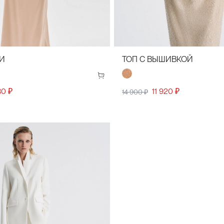
44)
38(46)
40(48)
42(50)
44(52)
34(42)
36(44)
38(46)
40(48)
42
И
ТОП С ВЫШИВКОЙ
30 ₽
11 920 ₽
14 900 ₽