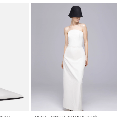
34(42)
36(44)
38(46)
40(48)
42(50)
44(52)