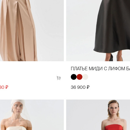
44)
38(46)
40(48)
42(50)
44(52)
34
36
38
40
42
44
ПЛАТЬЕ МИДИ С ЛИФОМ 
30 ₽
36 900 ₽