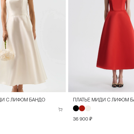
34
36
38
40
42
44
34(42)
36(44)
38(46)
40(48)
42
ДИ С ЛИФОМ БАНДО
ПЛАТЬЕ МИДИ С ЛИФОМ 
36 900 ₽