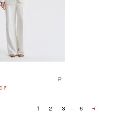
36(44)
38(46)
40(48)
42(50)
0 ₽
1
2
3
6
…