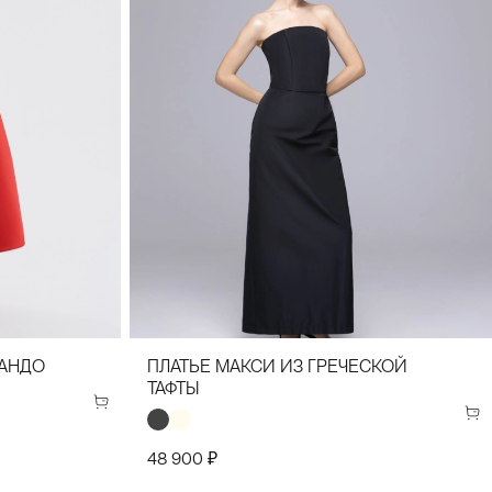
(50)
44(52)
34(42)
36(44)
38(46)
40(48)
БАНДО
ПЛАТЬЕ МАКСИ ИЗ ГРЕЧЕСКОЙ
ТАФТЫ
48 900 ₽