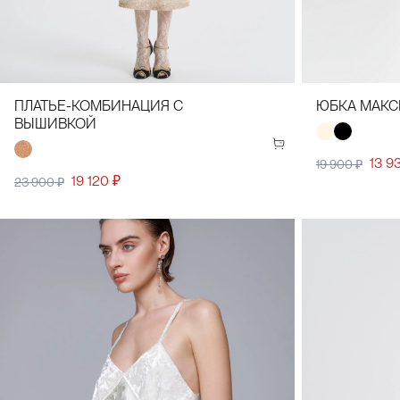
34(42)
36(44)
38(46)
40(48)
42(50)
44(52)
34(42)
36(
ПЛАТЬЕ-КОМБИНАЦИЯ С
ЮБКА МАКС
ВЫШИВКОЙ
13 9
19 900 ₽
19 120 ₽
23 900 ₽